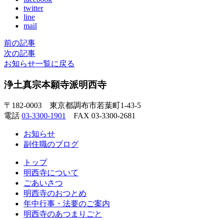
twitter
line
mail
前の記事
次の記事
お知らせ一覧に戻る
浄土真宗本願寺派明西寺
〒182-0003 東京都調布市若葉町1-43-5
電話
03-3300-1901
FAX 03-3300-2681
お知らせ
副住職のブログ
トップ
明西寺について
ごあいさつ
明西寺のおつとめ
年中行事・法要のご案内
明西寺のあつまりごと